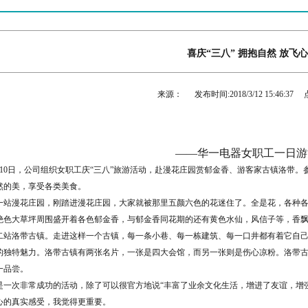
喜庆“三八” 拥抱自然 放飞
来源：
发布时间:
2018/3/12 15:46:37
——华一电器女职工一日游
月10日，公司组织女职工庆“三八”旅游活动，赴漫花庄园赏郁金香、游客家古镇洛带
然的美，享受各类美食。
一站漫花庄园，刚踏进漫花庄园，大家就被那里五颜六色的花迷住了。全是花，各种
绝色大草坪周围盛开着各色郁金香，与郁金香同花期的还有黄色水仙，风信子等，香
二站洛带古镇。走进这样一个古镇，每一条小巷、每一栋建筑、每一口井都有着它自
的独特魅力。洛带古镇有两张名片，一张是四大会馆，而另一张则是伤心凉粉。洛带
一品尝。
是一次非常成功的活动，除了可以很官方地说“丰富了业余文化生活，增进了友谊，增
心的真实感受，我觉得更重要。