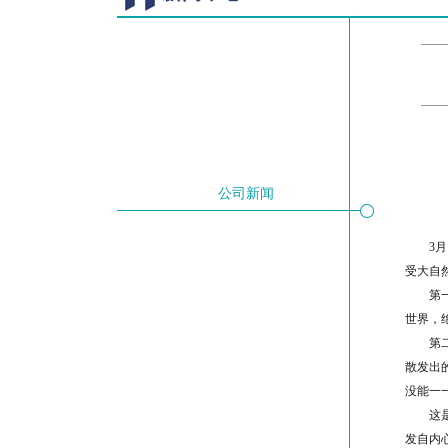
公司新闻
3
受大自
第
世界，
第
散发出
没能一
这
发自内