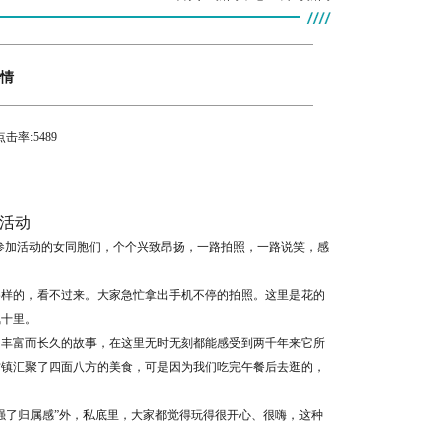
心情
点击率:
5489
活动
。参加活动的女同胞们，个个兴致昂扬，一路拍照，一路说笑，感
各样的，看不过来。大家急忙拿出手机不停的拍照。这里是花的
飘十里。
己丰富而长久的故事，在这里无时无刻都能感受到两千年来它所
古镇汇聚了四面八方的美食，可是因为我们吃完午餐后去逛的，
强了归属感”外，私底里，大家都觉得玩得很开心、很嗨，这种