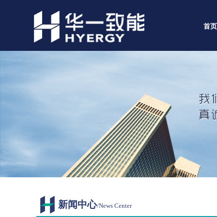
首页
新闻中心
/News Center