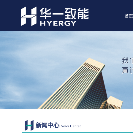
首页
新闻中心
/News Center