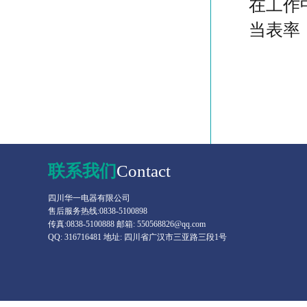
在工作
当表率
联系我们
Contact
四川华一电器有限公司
售后服务热线:0838-5100898
传真:0838-5100888 邮箱: 550568826@qq.com
QQ: 316716481 地址: 四川省广汉市三亚路三段1号