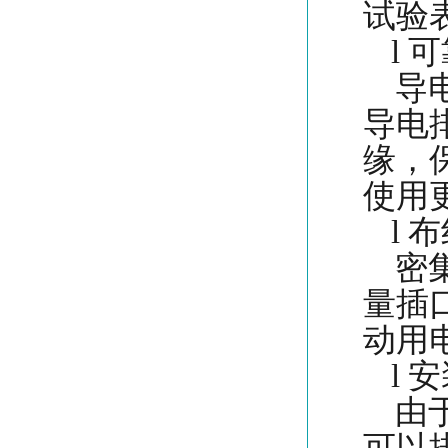
试验
l
可
导电
导电
缘，
使用
l
布
密集
量插
动用
l
安
由