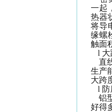
一起
热器
将导
缘螺
触面
l
大
直线
生产
大跨
l
防
铝型
好得